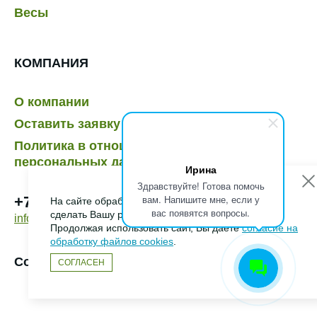
Весы
КОМПАНИЯ
О компании
Оставить заявку
Политика в отношении обработки
персональных данных
Ирина
Здравствуйте! Готова помочь
вам. Напишите мне, если у
+7 495 232-07-41
На сайте обрабатываются файлы cookies, чтобы
вас появятся вопросы.
сделать Вашу работу максимально удобной.
info@dymo.ru
Продолжая использовать сайт, Вы даете
согласие на
обработку файлов cookies
.
Создание сайта –
HCube
СОГЛАСЕН