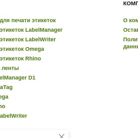
КОМ
для печати этикеток
О ко
этикеток LabelManager
Оста
тикеток LabelWriter
Поли
данн
этикеток Omega
этикеток Rhino
и ленты
elManager D1
raTag
ega
no
abelWriter