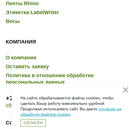
Ленты Rhino
Этикетки LabelWriter
Весы
КОМПАНИЯ
О компании
Оставить заявку
Политика в отношении обработки
персональных данных
+7 495 232-07-41
На сайте обрабатываются файлы cookies, чтобы
сделать Вашу работу максимально удобной.
info@dymo.ru
Продолжая использовать сайт, Вы даете
согласие на
обработку файлов cookies
.
Создание сайта –
HCube
СОГЛАСЕН