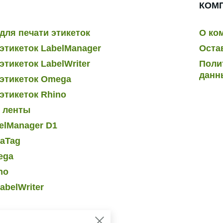
КОМ
для печати этикеток
О ко
этикеток LabelManager
Оста
тикеток LabelWriter
Поли
данн
этикеток Omega
этикеток Rhino
и ленты
elManager D1
raTag
ega
no
abelWriter